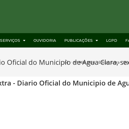
SERVIÇOS
OUVIDORIA
PUBLICAÇÕES
LGPD
F
o Oficial do Municipio de Agua Clara, sex
>
Nº 968_2024 – Edicao Extra – Diar
tra - Diario Oficial do Municipio de Agu