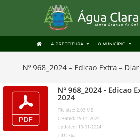
A PREFEITURA
O MUNICÍPIO
Nº 968_2024 – Edicao Extra – Diari
Nº 968_2024 - Edicao Ex
2024
File size: 2.03 MB
Created: 19-01-2024
Updated: 19-01-2024
Hits: 763