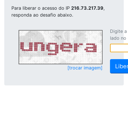
Para liberar o acesso
do IP
216.73.217.39
,
responda ao desafio abaixo.
Digite 
lado no
[trocar imagem]