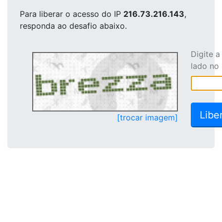
Para liberar o acesso
do IP
216.73.216.143
,
responda ao desafio abaixo.
Digite 
lado no
[trocar imagem]