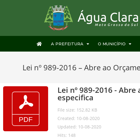
A PREFEITURA
O MUNICÍPIO
Lei nº 989-2016 – Abre ao Orçamen
Lei nº 989-2016 - Abre
especifica
File size: 152.82 KB
Created: 10-08-2020
Updated: 10-08-2020
Hits: 148