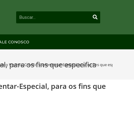
ALE CONOSCO
, para os fins que especifica
nto Vigente, Crédito Suplementar-Especial, para os fins que especifica
ntar-Especial, para os fins que