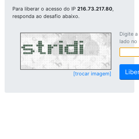
Para liberar o acesso
do IP
216.73.217.80
,
responda ao desafio abaixo.
Digite 
lado no
[trocar imagem]