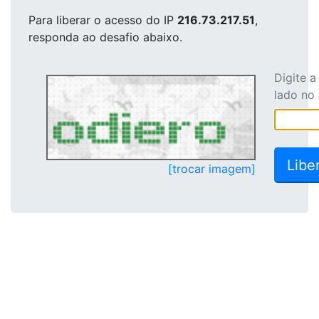
Para liberar o acesso
do IP
216.73.217.51
,
responda ao desafio abaixo.
Digite 
lado no
[trocar imagem]