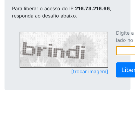
Para liberar o acesso
do IP
216.73.216.66
,
responda ao desafio abaixo.
Digite 
lado no
[trocar imagem]