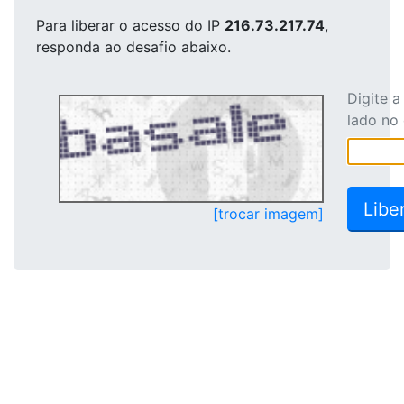
Para liberar o acesso
do IP
216.73.217.74
,
responda ao desafio abaixo.
Digite 
lado no
[trocar imagem]