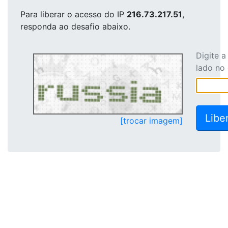
Para liberar o acesso
do IP
216.73.217.51
,
responda ao desafio abaixo.
Digite 
lado no
[trocar imagem]