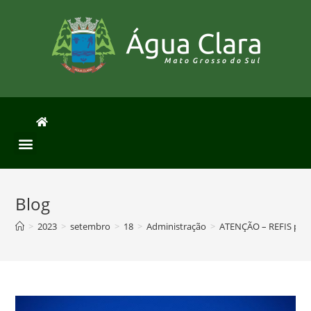
Blog
>
2023
>
setembro
>
18
>
Administração
>
ATENÇÃO – REFIS pror