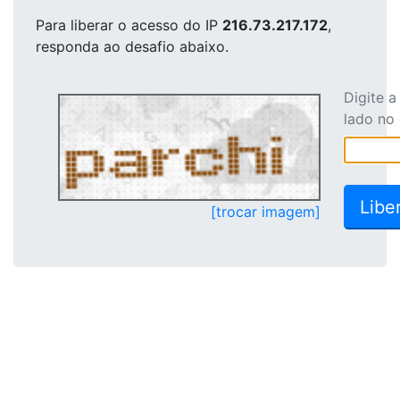
Para liberar o acesso
do IP
216.73.217.172
,
responda ao desafio abaixo.
Digite 
lado no
[trocar imagem]