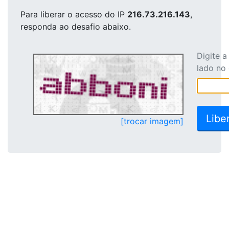
Para liberar o acesso
do IP
216.73.216.143
,
responda ao desafio abaixo.
Digite 
lado no
[trocar imagem]