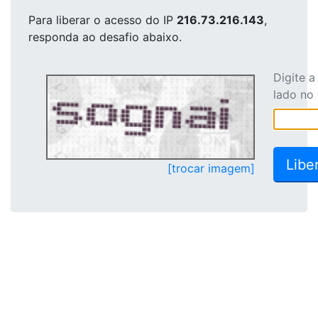
Para liberar o acesso
do IP
216.73.216.143
,
responda ao desafio abaixo.
Digite 
lado no
[trocar imagem]