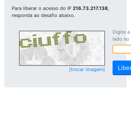
Para liberar o acesso
do IP
216.73.217.138
,
responda ao desafio abaixo.
Digite 
lado no
[trocar imagem]