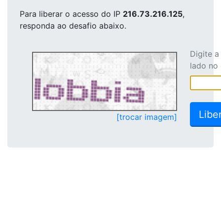
Para liberar o acesso
do IP
216.73.216.125
,
responda ao desafio abaixo.
Digite 
lado no
[trocar imagem]