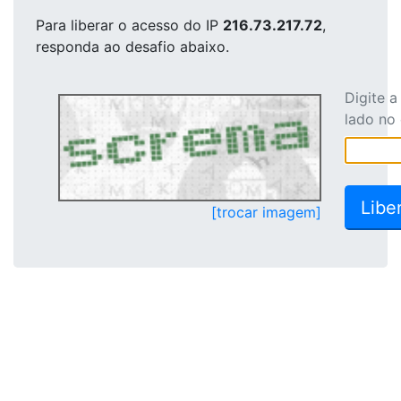
Para liberar o acesso
do IP
216.73.217.72
,
responda ao desafio abaixo.
Digite 
lado no
[trocar imagem]