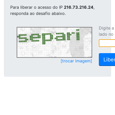
Para liberar o acesso
do IP
216.73.216.24
,
responda ao desafio abaixo.
Digite 
lado no
[trocar imagem]