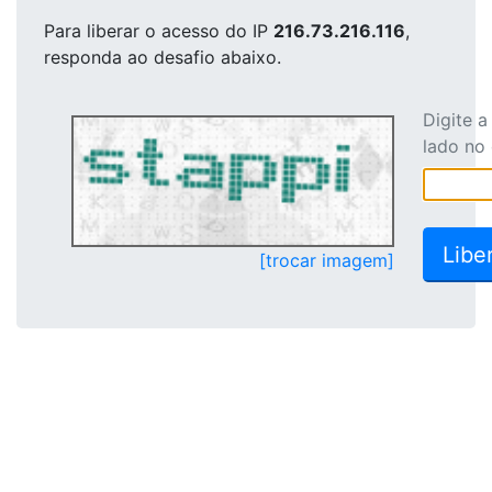
Para liberar o acesso
do IP
216.73.216.116
,
responda ao desafio abaixo.
Digite 
lado no
[trocar imagem]