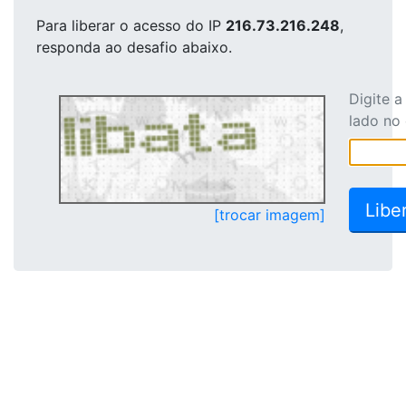
Para liberar o acesso
do IP
216.73.216.248
,
responda ao desafio abaixo.
Digite 
lado no
[trocar imagem]