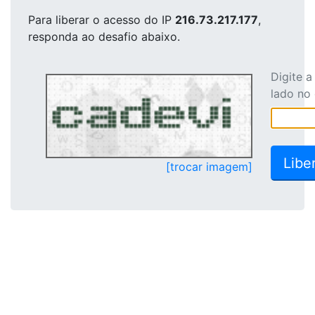
Para liberar o acesso
do IP
216.73.217.177
,
responda ao desafio abaixo.
Digite 
lado no
[trocar imagem]