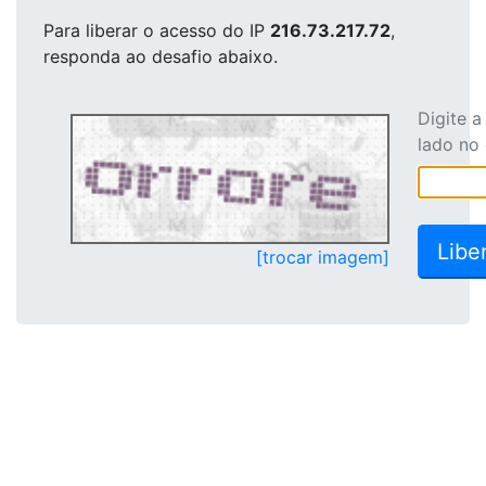
Para liberar o acesso
do IP
216.73.217.72
,
responda ao desafio abaixo.
Digite 
lado no
[trocar imagem]