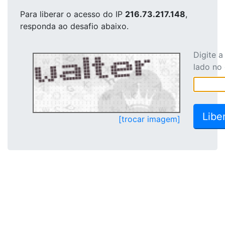
Para liberar o acesso
do IP
216.73.217.148
,
responda ao desafio abaixo.
Digite 
lado no
[trocar imagem]