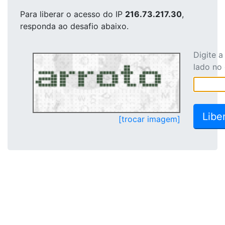
Para liberar o acesso
do IP
216.73.217.30
,
responda ao desafio abaixo.
Digite 
lado no
[trocar imagem]