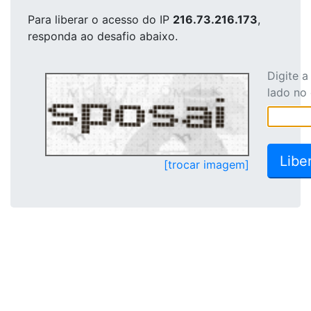
Para liberar o acesso
do IP
216.73.216.173
,
responda ao desafio abaixo.
Digite 
lado no
[trocar imagem]