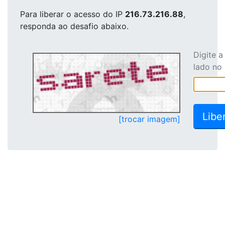
Para liberar o acesso
do IP
216.73.216.88
,
responda ao desafio abaixo.
Digite 
lado no
[trocar imagem]