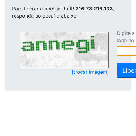
Para liberar o acesso
do IP
216.73.216.103
,
responda ao desafio abaixo.
Digite 
lado no
[trocar imagem]