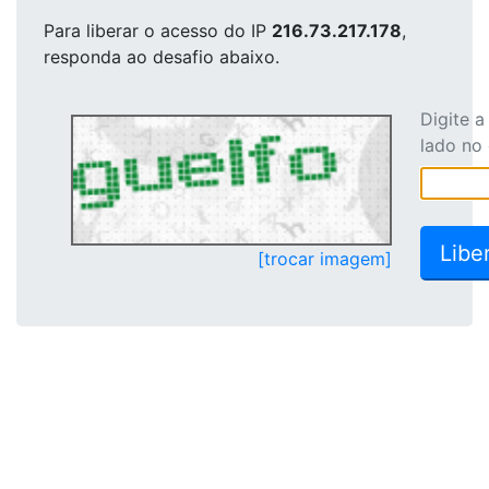
Para liberar o acesso
do IP
216.73.217.178
,
responda ao desafio abaixo.
Digite 
lado no
[trocar imagem]