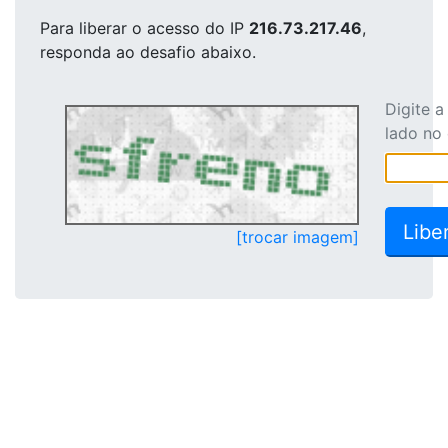
Para liberar o acesso
do IP
216.73.217.46
,
responda ao desafio abaixo.
Digite 
lado no
[trocar imagem]