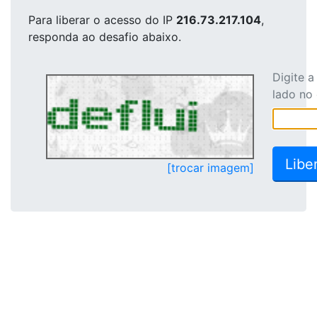
Para liberar o acesso
do IP
216.73.217.104
,
responda ao desafio abaixo.
Digite 
lado no
[trocar imagem]