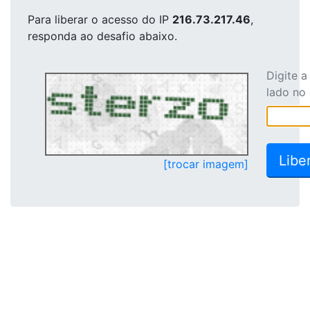
Para liberar o acesso
do IP
216.73.217.46
,
responda ao desafio abaixo.
Digite 
lado no
[trocar imagem]