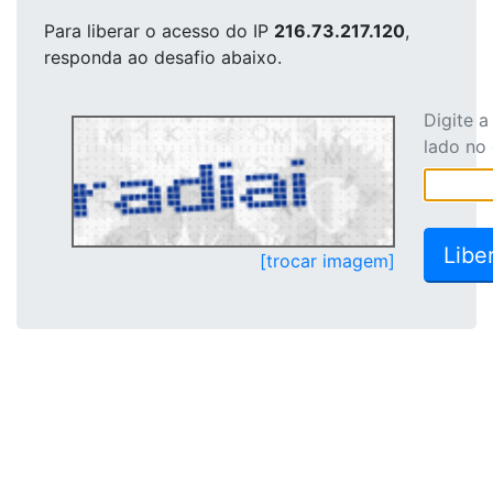
Para liberar o acesso
do IP
216.73.217.120
,
responda ao desafio abaixo.
Digite 
lado no
[trocar imagem]