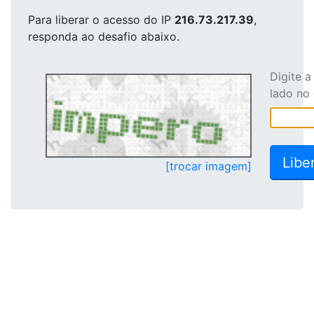
Para liberar o acesso
do IP
216.73.217.39
,
responda ao desafio abaixo.
Digite 
lado no
[trocar imagem]