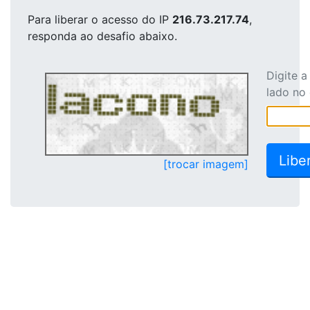
Para liberar o acesso
do IP
216.73.217.74
,
responda ao desafio abaixo.
Digite 
lado no
[trocar imagem]