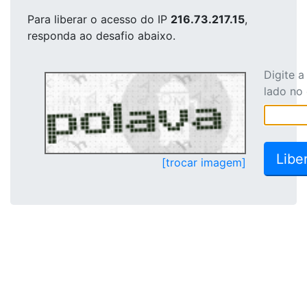
Para liberar o acesso
do IP
216.73.217.15
,
responda ao desafio abaixo.
Digite 
lado no
[trocar imagem]