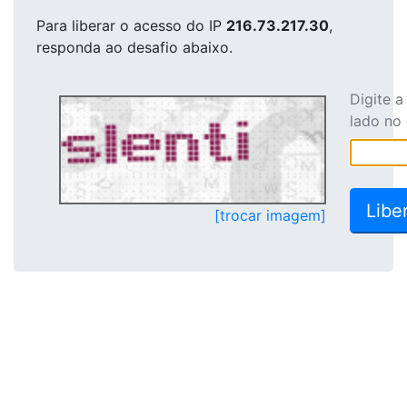
Para liberar o acesso
do IP
216.73.217.30
,
responda ao desafio abaixo.
Digite 
lado no
[trocar imagem]