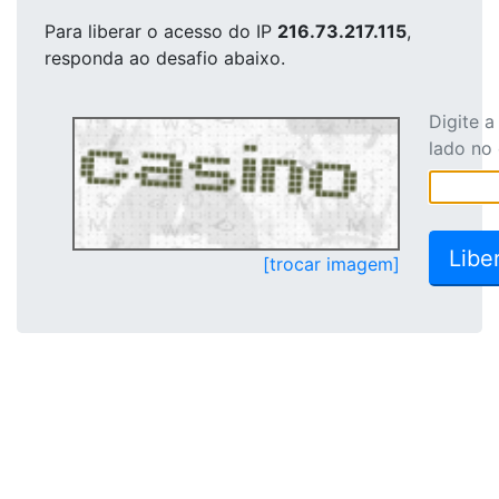
Para liberar o acesso
do IP
216.73.217.115
,
responda ao desafio abaixo.
Digite 
lado no
[trocar imagem]