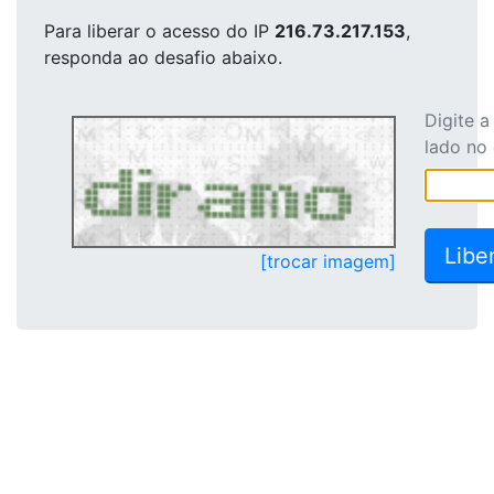
Para liberar o acesso
do IP
216.73.217.153
,
responda ao desafio abaixo.
Digite 
lado no
[trocar imagem]