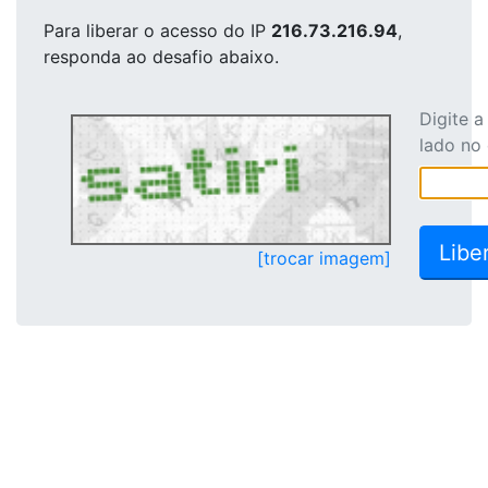
Para liberar o acesso
do IP
216.73.216.94
,
responda ao desafio abaixo.
Digite 
lado no
[trocar imagem]