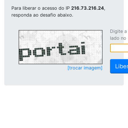
Para liberar o acesso
do IP
216.73.216.24
,
responda ao desafio abaixo.
Digite 
lado no
[trocar imagem]