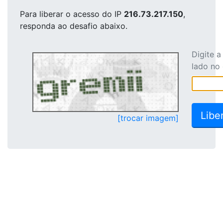
Para liberar o acesso
do IP
216.73.217.150
,
responda ao desafio abaixo.
Digite 
lado no
[trocar imagem]