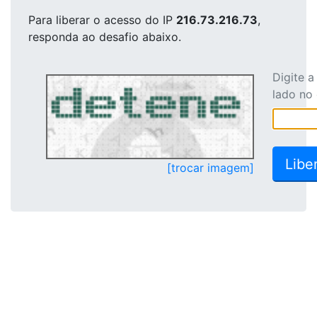
Para liberar o acesso
do IP
216.73.216.73
,
responda ao desafio abaixo.
Digite 
lado no
[trocar imagem]