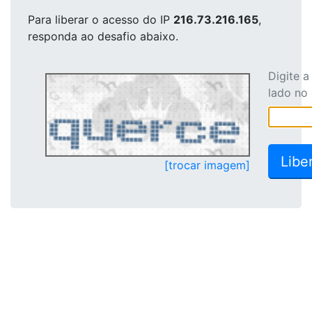
Para liberar o acesso
do IP
216.73.216.165
,
responda ao desafio abaixo.
Digite 
lado no
[trocar imagem]