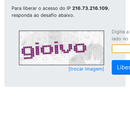
Para liberar o acesso
do IP
216.73.216.109
,
responda ao desafio abaixo.
Digite 
lado no
[trocar imagem]