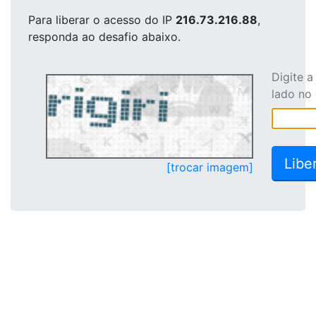
Para liberar o acesso
do IP
216.73.216.88
,
responda ao desafio abaixo.
Digite 
lado no
[trocar imagem]