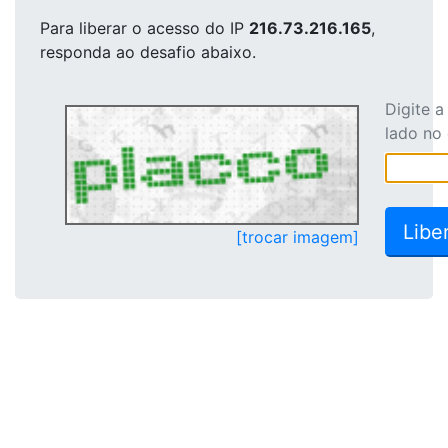
Para liberar o acesso
do IP
216.73.216.165
,
responda ao desafio abaixo.
Digite 
lado no
[trocar imagem]