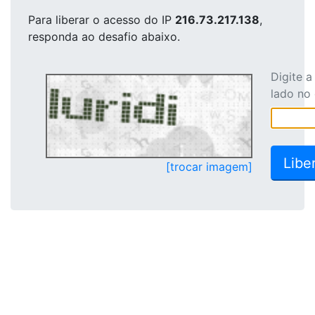
Para liberar o acesso
do IP
216.73.217.138
,
responda ao desafio abaixo.
Digite 
lado no
[trocar imagem]