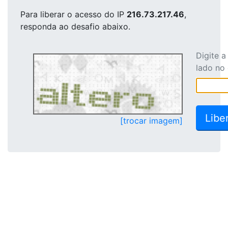
Para liberar o acesso
do IP
216.73.217.46
,
responda ao desafio abaixo.
Digite 
lado no
[trocar imagem]