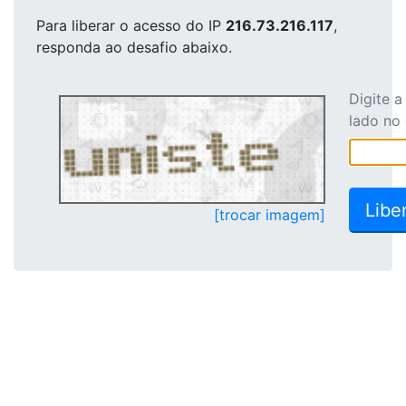
Para liberar o acesso
do IP
216.73.216.117
,
responda ao desafio abaixo.
Digite 
lado no
[trocar imagem]