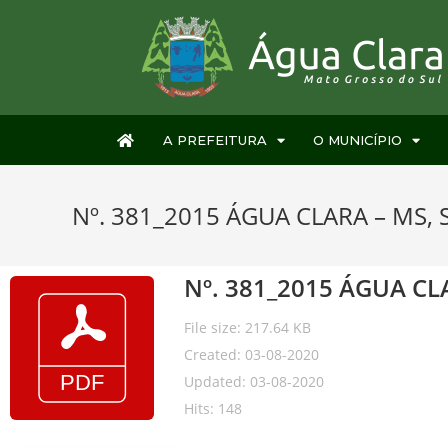
A PREFEITURA
O MUNICÍPIO
Nº. 381_2015 ÁGUA CLARA – MS, 
Nº. 381_2015 ÁGUA CLA
File size: 217.64 KB
Created: 03-08-2020
Updated: 03-08-2020
Hits: 148