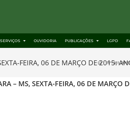
SERVIÇOS
OUVIDORIA
PUBLICAÇÕES
LGPD
F
SEXTA-FEIRA, 06 DE MARÇO DE 2015. ANO
>
Nº. 381_2015
RA – MS, SEXTA-FEIRA, 06 DE MARÇO DE