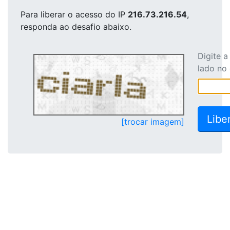
Para liberar o acesso
do IP
216.73.216.54
,
responda ao desafio abaixo.
Digite 
lado no
[trocar imagem]